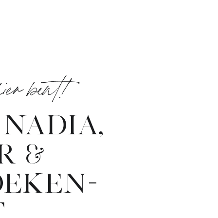
 hier bent!
 NADIA,
R &
OEKEN-
T