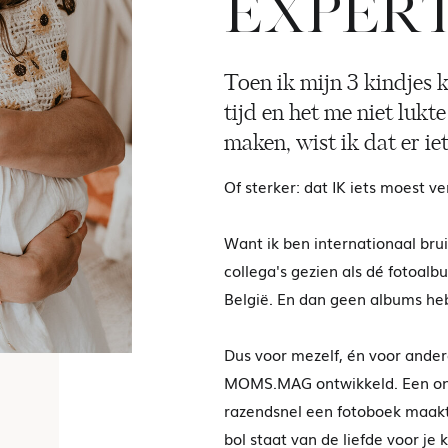
EXPER
Toen ik mijn 3 kindjes k
tijd en het me niet lukt
maken, wist ik dat er i
Of sterker: dat IK iets moest v
Want ik ben internationaal bru
collega's gezien als dé fotoal
België. En dan geen albums heb
Dus voor mezelf, én voor ande
MOMS.MAG ontwikkeld. Een onli
razendsnel een fotoboek maakt 
bol staat van de liefde voor je k