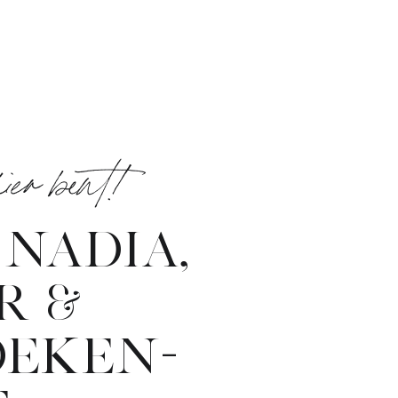
 hier bent!
 NADIA,
R &
OEKEN-