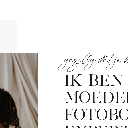
gezellig dat je
IK BEN
MOEDE
FOTOB