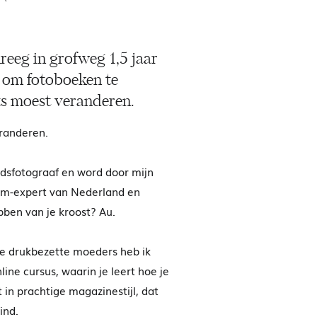
T
reeg in grofweg 1,5 jaar
e om fotoboeken te
ets moest veranderen.
eranderen.
idsfotograaf en word door mijn
bum-expert van Nederland en
ben van je kroost? Au.
re drukbezette moeders heb ik
ne cursus, waarin je leert hoe je
in prachtige magazinestijl, dat
ind.