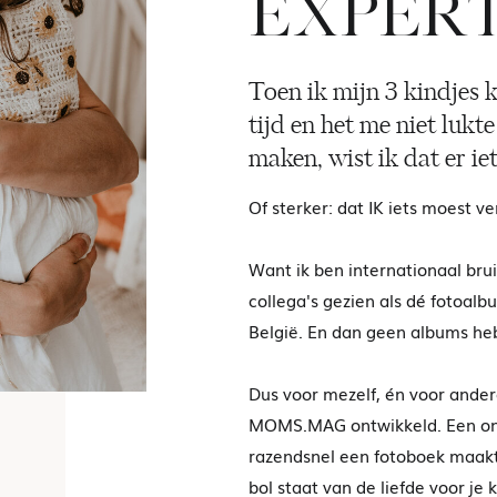
EXPER
Toen ik mijn 3 kindjes k
tijd en het me niet lukt
maken, wist ik dat er i
Of sterker: dat IK iets moest v
Want ik ben internationaal bru
collega's gezien als dé fotoal
België. En dan geen albums heb
Dus voor mezelf, én voor ande
MOMS.MAG ontwikkeld. Een onli
razendsnel een fotoboek maakt 
bol staat van de liefde voor je k